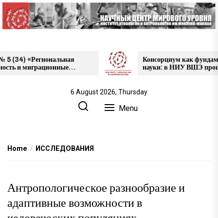
Skip
to
the
content
 (34) «Региональная
Консорциум как фундамен
ть и миграционные
науки: в НИУ ВШЭ прошл
 жителей
проектов НЦМУ
дской области», май
6 August 2026, Thursday
Menu
Home
ИССЛЕДОВАНИЯ
Антропологическое разнообразие и
адаптивные возможности в
человеческих популяциях