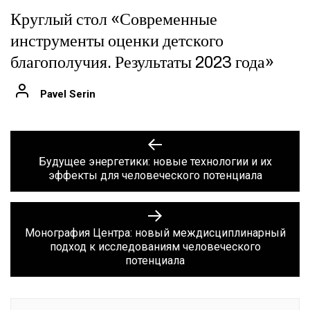
Круглый стол «Современные
инструменты оценки детского
благополучия. Результаты 2023 года»
Pavel Serin
Навигация
Previous
post:
по
Будущее энергетики: новые технологии и их
эффекты для человеческого потенциала
записям
Next
post:
Монография Центра: новый междисциплинарный
подход к исследованиям человеческого
потенциала