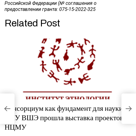
Российской Федерации (№ соглашения о
предоставлении гранта: 075-15-2022-325
Related Post
ии
М
Консорциум как фундамент для науки: в
м
и
НИУ ВШЭ прошла выставка проектов
п
НЦМУ