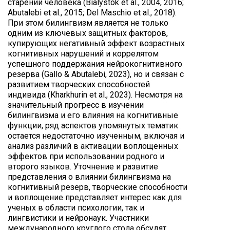
старении человека (Bialystok et al., 2004, 2016;
Abutalebi et al., 2015; Del Maschio et al., 2018).
При этом билингвизм является не только
одним из ключевых защитных факторов,
купирующих негативный эффект возрастных
когнитивных нарушений и коррелятом
успешного поддержания нейрокогнитивного
резерва (Gallo & Abutalebi, 2023), но и связан с
развитием творческих способностей
индивида (Kharkhurin et al., 2023). Несмотря на
значительный прогресс в изучении
билингвизма и его влияния на когнитивные
функции, ряд аспектов упомянутых тематик
остается недостаточно изученным, включая и
анализ различий в активации воплощенных
эффектов при использовании родного и
второго языков. Уточнение и развитие
представления о влиянии билингвизма на
когнитивный резерв, творческие способности
и воплощение представляет интерес как для
ученых в области психологии, так и
лингвистики и нейронаук. Участники
международного круглого стола обсудят