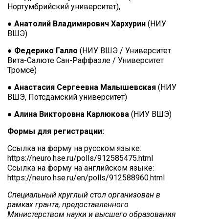
Нортумбрийский университет),
●
Анатолий Владимирович Хархурин
(НИУ
ВШЭ)
●
Федерико Галло
(НИУ ВШЭ / Университет
Вита-Салюте Сан-Раффаэле / Университет
Тромсё)
●
Анастасия Сергеевна Малышевская
(НИУ
ВШЭ, Потсдамский университет)
●
Алина Викторовна Карлюкова
(НИУ ВШЭ)
Формы для регистрации:
Ссылка на форму на русском языке:
https://neuro.hse.ru/polls/912585475.html
Ссылка на форму на английском языке:
https://neuro.hse.ru/en/polls/912588960.html
Специальный круглый стол организован в
рамках гранта, предоставленного
Министерством науки и высшего образования