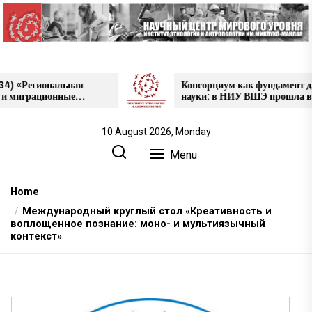
Skip
to
the
content
ональная
Консорциум как фундамент для
ионные
науки: в НИУ ВШЭ прошла выставка
проектов НЦМУ
ти», май
10 August 2026, Monday
Menu
Home
Международный круглый стол «Креативность и
воплощенное познание: моно- и мультиязычный
контекст»