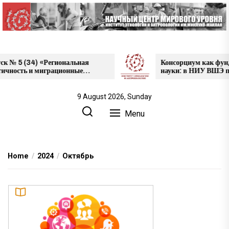
Skip
to
the
content
 5 (34) «Региональная
Консорциум как фундаме
ость и миграционные
науки: в НИУ ВШЭ прош
ии жителей
проектов НЦМУ
радской области», май
9 August 2026, Sunday
Menu
Home
2024
Октябрь