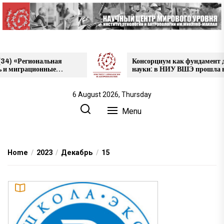
Skip
to
the
content
 «Региональная
Консорциум как фундамент для
миграционные
науки: в НИУ ВШЭ прошла выс
лей
проектов НЦМУ
 области», май
6 August 2026, Thursday
Menu
Home
2023
Декабрь
15