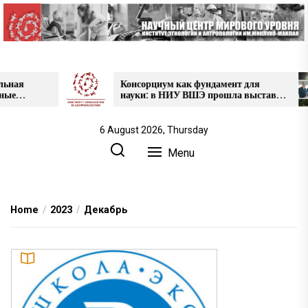
Skip
to
the
content
Консорциум как фундамент для
науки: в НИУ ВШЭ прошла выставка
проектов НЦМУ
6 August 2026, Thursday
Menu
Home
2023
Декабрь