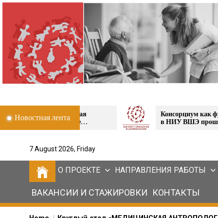
Skip
to
the
content
иональная
Консорциум как фундамент для наук
Новостная лента
ционные
в НИУ ВШЭ прошла выставка
алининградской
проектов НЦМУ
7 August 2026, Friday
О ПРОЕКТЕ
НАПРАВЛЕНИЯ РАБОТЫ
ВАКАНСИИ И СТАЖИРОВКИ
КОНТАКТЫ