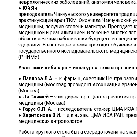
неврологических заболеваний, анатомия человека
●
Юй Ян —
преподаватель Чанчуньского университета традиц
практикующий врач ТКМ. Окончила Чанчуньский у
медицины, получив степень магистра. Преподает к
медициной и реабилитацией. В течение многих лет
области лечения заболеваний будущего и специали
здоровья. В настоящее время проходит обучение 
государственного исследовательского медицинско
(РНИМУ)
Участники вебинара – исследователи и организ
●
Павлова Л.А.
– к. фарм.н., советник Центра разв
медицины (Москва); президент Ассоциации враче
(Москва)
●
Ли Сянмей
– зам. директора Центра развития пр
медицины (Москва)
●
Гарус О.П. А.
– исследователь-стажер ЦМА ИЭА 
●
Харитонова В.И.
– д.и.н., зав. ЦМА ИЭА РАН; пр
медицинских антропологов
Работа круглого стола была сосредоточена на зна