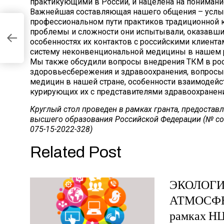
практикующими в России, и нацелена на понимание
Важнейшая составляющая нашего общения – услыш
профессиональном пути практиков традиционной к
проблемы и сложности они испытывали, оказавшис
особенностях их контактов с российскими клиента
систему неконвенциональной медицины в нашем р
Мы также обсудили вопросы внедрения ТКМ в рос
здоровьесбережения и здравоохранения, вопросы
медицин в нашей стране, особенности взаимодейст
курирующих их с представителями здравоохранения
Круглый стол проведен в рамках гранта, предостав
высшего образования Российской Федерации (№ со
075-15-2022-328)
Related Post
ЭКОЛОГИ
АТМОСФЕР
рамках НЦ