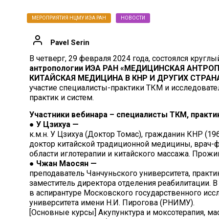
МЕРОПРИЯТИЯ НЦМУ ИЭА РАН
НОВОСТИ
Pavel Serin
В четверг, 29 февраля 2024 года, состоялся круглы
антропологии ИЭА РАН
«МЕДИЦИНСКАЯ АНТРОП
КИТАЙСКАЯ МЕДИЦИНА В КНР И ДРУГИХ СТРАН
участие специалисты-практики ТКМ и исследоват
практик и систем.
Участники вебинара – специалисты ТКМ, практи
●
У Цзихуа —
к.м.н. У Цзихуа (Доктор Томас), гражданин КНР (196
доктор китайской традиционной медицины, врач-фи
области иглотерапии и китайского массажа. Прожи
●
Чжан Маосян —
преподаватель Чанчуньского университета, практ
заместитель директора отделения реабилитации. В
в аспирантуре Московского государственного ис
университета имени Н.И. Пирогова (РНИМУ).
[Основные курсы] Акупунктура и моксотерапия, ма