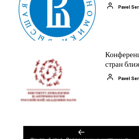
Pavel Ser
Конференц
стран бли
Pavel Ser
Навигация
Previous
post: