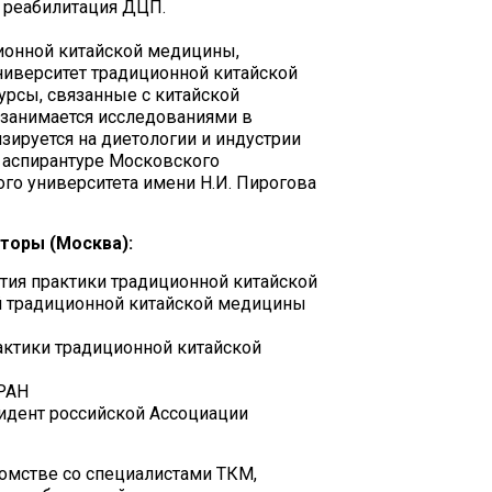
, реабилитация ДЦП.
ионной китайской медицины,
ниверситет традиционной китайской
урсы, связанные с китайской
 занимается исследованиями в
зируется на диетологии и индустрии
в аспирантуре Московского
го университета имени Н.И. Пирогова
аторы (Москва):
ития практики традиционной китайской
й традиционной китайской медицины
актики традиционной китайской
РАН
езидент российской Ассоциации
комстве со специалистами ТКМ,