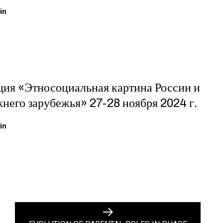
in
ия «Этносоциальная картина России и
жнего зарубежья» 27-28 ноября 2024 г.
in
Next
post: