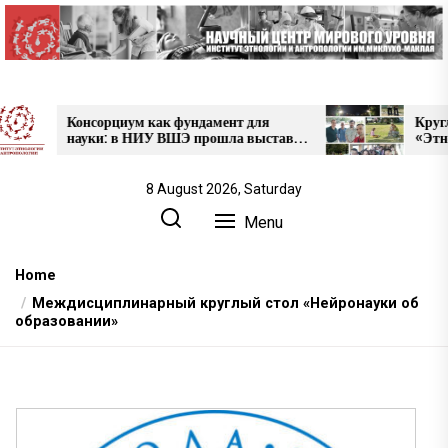
Skip
to
the
content
нсорциум как фундамент для
Круглый стол Ц
ауки: в НИУ ВШЭ прошла выставка
«Этносоциологиче
роектов НЦМУ
в Кабардино-Бал
8 August 2026, Saturday
Menu
Home
Междисциплинарный круглый стол «Нейронауки об
образовании»