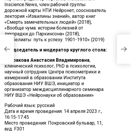
Inscience.News, член рабочей группы
дорожной карты НТИ Нейронет, сооснователь
лектория «Извилины знаний», автор книг
«Смерть замечательных людей» (2018),
«Вообще чума: истории болезней от
лихорадки до Паркинсона» (2018),
«Нобелиаты: путь к успеху. 1901-1910» (2019)
К
Р
Председатель и модератор круглого стола:
П
Петракова Анастасия Владимировна
,
Е
клинический психолог, PhD в психологии,
научный сотрудник Центра психометрики и
измерений в образовании Института
образования НИУ ВШЭ, инициатор и
организатор междисциплинарного семинара
НИУ ВШЭ «Нейронауки об образовании»
Рабочий язык: русский
Дата и время проведения: 14 апреля 2023 г.,
16:15-17:45
Место проведения: Покровский бульвар, 11,
ауд. F301