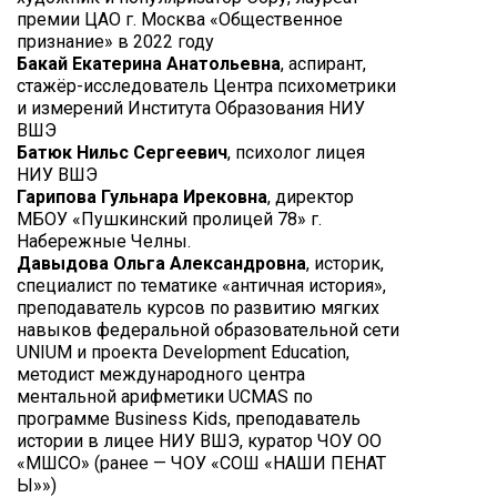
премии ЦАО г. Москва «Общественное
признание» в 2022 году
Бакай Екатерина Анатольевна
, аспирант,
стажёр-исследователь Центра психометрики
и измерений Института Образования НИУ
ВШЭ
Батюк Нильс Сергеевич
, психолог лицея
НИУ ВШЭ
Гарипова Гульнара Ирековна
, директор
МБОУ «Пушкинский пролицей 78» г.
Набережные Челны.
Давыдова Ольга Александровна
, историк,
специалист по тематике «античная история»,
преподаватель курсов по развитию мягких
навыков федеральной образовательной сети
UNIUM и проекта Development Education,
методист международного центра
ментальной арифметики UCMAS по
программе Business Kids, преподаватель
истории в лицее НИУ ВШЭ, куратор ЧОУ ОО
«МШСО» (ранее — ЧОУ «СОШ «НАШИ ПЕНАТ
Ы»»)