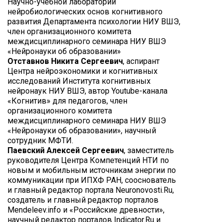
Научно-учебной лаборатории
нейробиологических основ когнитивного
развития Департамента психологии НИУ ВШЭ,
член организационного комитета
междисциплинарного семинара НИУ ВШЭ
«Нейронауки об образовании»
Отставнов Никита Сергеевич
, аспирант
Центра нейроэкономики и когнитивных
исследований Института когнитивных
нейронаук НИУ ВШЭ, автор Youtube-канала
«Когнитив» для педагогов, член
организационного комитета
междисциплинарного семинара НИУ ВШЭ
«Нейронауки об образовании», научный
сотрудник МФТИ.
Паевский Алексей Сергеевич
, заместитель
руководителя Центра Компетенций НТИ по
новым и мобильным источникам энергии по
коммуникации при ИПХФ РАН, сооснователь
и главный редактор портала Neuronovosti.Ru,
создатель и главный редактор порталов
Mendeleev.info и «Российские древности»,
научный редактор порталов Indicator.Ru и