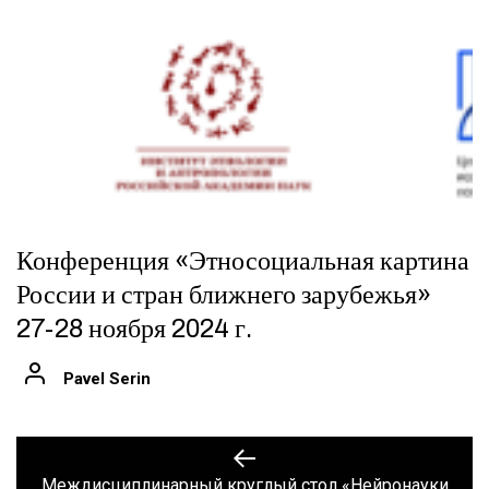
Конференция «Этносоциальная картина
России и стран ближнего зарубежья»
27-28 ноября 2024 г.
Pavel Serin
Навигация
Previous
post:
по
Междисциплинарный круглый стол «Нейронауки